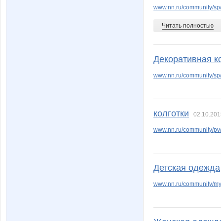
facel
finn
www.nn.ru/community/sp
Читать полностью
jade
julia-de
Декоративная к
www.nn.ru/community/sp/m
ku-ku-shonok
kys197
колготки
02.10.201
www.nn.ru/community/pv/
manyafe
mapiks
Детская одежда
natali1891
oks-mo
www.nn.ru/community/my_
scorpion128500
serguz