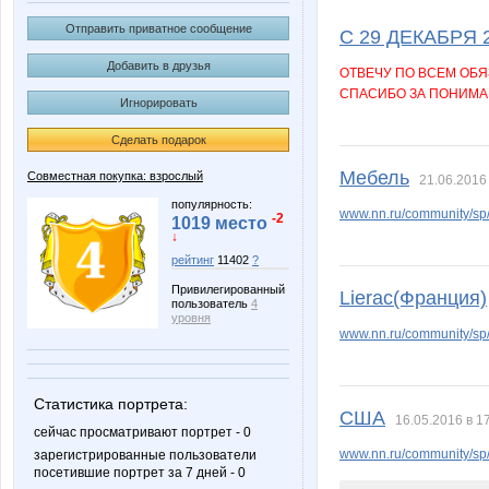
Afroditta
Aglay
Отправить приватное сообщение
С 29 ДЕКАБРЯ 
Добавить в друзья
ОТВЕЧУ ПО ВСЕМ ОБЯ
СПАСИБО ЗА ПОНИМА
Игнорировать
BlonMi
Bupyc
Сделать подарок
Мебель
Совместная покупка: взрослый
21.06.2016
Iriska89
Irisko
популярность:
www.nn.ru/community/sp
-2
1019 место
↓
рейтинг
11402
?
Привилегированный
Lierac(Франция)
Lenic
Lenuik
пользователь
4
уровня
www.nn.ru/community/sp/
Mati
Muhina
Статистика портрета:
США
16.05.2016 в 1
сейчас просматривают портрет - 0
www.nn.ru/community/sp/
зарегистрированные пользователи
посетившие портрет за 7 дней - 0