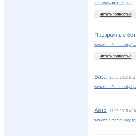
http://www.nn.ru/~galle
...
Читать полностью
СУМКИ
Турбом
Прозрачные боти
www.nn.ru/community/pv/
Шахусь
ШаГаН
Читать полностью
Ваза
26.06.2015 в 11
www.nn.ru/community/sp/
Авто
17.06.2015 в 16
www.nn.ru/community/s