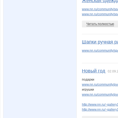
Женская одежд
www.nn.ru/community/sp/m
www.nn.ru/community/sp
vfpnn
yachka
Читать полностью
Шапки ручная р
марг0ша
морков
www.nn.ru/community/sp
Новый год
Алсу 21
Альбатрос база 
02.09.
подарки
www.nn.ru/community/pv
игрушки
Деловая барышня
Девочк
www.nn.ru/community/pv/b
http://www.nn.ru/~gall
http://www.nn.ru/~gall
Гринпис
Илюшина