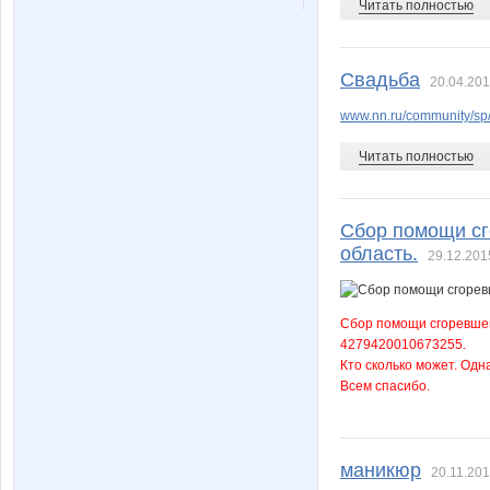
Читать полностью
Nice-looking
Nika N
Свадьба
20.04.201
Petrov
Petr
www.nn.ru/community/sp/
Читать полностью
Stella69
Svetyly
Сбор помощи сг
область.
29.12.201
Vezdexod
XMSX
Сбор помощи сгоревшем
4279420010673255.
Кто сколько может. Одн
Всем спасибо.
anaida
androle
маникюр
20.11.201