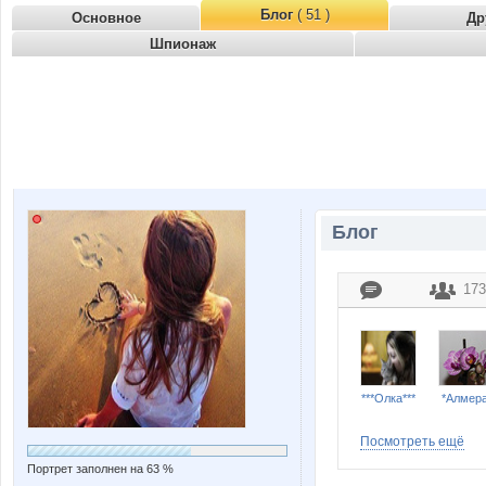
Блог
( 51 )
Основное
Др
Шпионаж
Блог
173
***Олка***
*Алмера
Посмотреть ещё
Портрет заполнен на 63 %