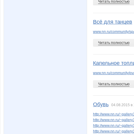
Читать полностью
Всё для танцев
Конный эко-клуб Ассамблея
Контакт
www.nn.ru/community/sp/
Читать полностью
Любовь**
Лана22
Капельное топл
www.nn.ru/community/pv
Максимильяно
Марин
Читать полностью
Обувь
04.08.2015 в 
Нектаринка
НАТИК
http://www.nn.ru/~gall
http://www.nn.ru/~gall
http://www.nn.ru/~gall
http://www.nn.ru/~gall
Роза Ивановна
Саров